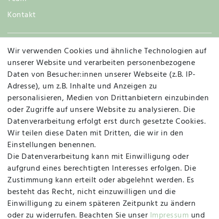
Kontakt
Wir verwenden Cookies und ähnliche Technologien auf
Widerruf
unserer Website und verarbeiten personenbezogene
Daten von Besucher:innen unserer Webseite (z.B. IP-
Adresse), um z.B. Inhalte und Anzeigen zu
personalisieren, Medien von Drittanbietern einzubinden
Vertrag widerrufen
Kontakt
oder Zugriffe auf unsere Website zu analysieren. Die
Datenverarbeitung erfolgt erst durch gesetzte Cookies.
MAPALI VOR ORT
Wir teilen diese Daten mit Dritten, die wir in den
Einstellungen benennen.
Die Datenverarbeitung kann mit Einwilligung oder
Herzogstraße 10
aufgrund eines berechtigten Interesses erfolgen. Die
47533 Kleve
Zustimmung kann erteilt oder abgelehnt werden. Es
besteht das Recht, nicht einzuwilligen und die
Montag, Dienstag, Donnerstag, Freitag
Einwilligung zu einem späteren Zeitpunkt zu ändern
09:00 Uhr bis 13:00 Uhr
oder zu widerrufen. Beachten Sie unser
Impressum
und