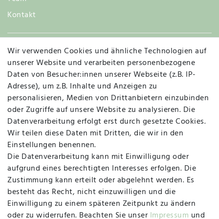
Kontakt
Wir verwenden Cookies und ähnliche Technologien auf
Widerruf
unserer Website und verarbeiten personenbezogene
Daten von Besucher:innen unserer Webseite (z.B. IP-
Adresse), um z.B. Inhalte und Anzeigen zu
personalisieren, Medien von Drittanbietern einzubinden
Vertrag widerrufen
Kontakt
oder Zugriffe auf unsere Website zu analysieren. Die
Datenverarbeitung erfolgt erst durch gesetzte Cookies.
MAPALI VOR ORT
Wir teilen diese Daten mit Dritten, die wir in den
Einstellungen benennen.
Die Datenverarbeitung kann mit Einwilligung oder
Herzogstraße 10
aufgrund eines berechtigten Interesses erfolgen. Die
47533 Kleve
Zustimmung kann erteilt oder abgelehnt werden. Es
besteht das Recht, nicht einzuwilligen und die
Montag, Dienstag, Donnerstag, Freitag
Einwilligung zu einem späteren Zeitpunkt zu ändern
09:00 Uhr bis 13:00 Uhr
oder zu widerrufen. Beachten Sie unser
Impressum
und