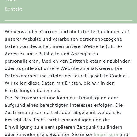
Kontakt
Wir verwenden Cookies und ähnliche Technologien auf
Widerruf
unserer Website und verarbeiten personenbezogene
Daten von Besucher:innen unserer Webseite (z.B. IP-
Adresse), um z.B. Inhalte und Anzeigen zu
personalisieren, Medien von Drittanbietern einzubinden
Vertrag widerrufen
Kontakt
oder Zugriffe auf unsere Website zu analysieren. Die
Datenverarbeitung erfolgt erst durch gesetzte Cookies.
MAPALI VOR ORT
Wir teilen diese Daten mit Dritten, die wir in den
Einstellungen benennen.
Die Datenverarbeitung kann mit Einwilligung oder
Herzogstraße 10
aufgrund eines berechtigten Interesses erfolgen. Die
47533 Kleve
Zustimmung kann erteilt oder abgelehnt werden. Es
besteht das Recht, nicht einzuwilligen und die
Montag, Dienstag, Donnerstag, Freitag
Einwilligung zu einem späteren Zeitpunkt zu ändern
09:00 Uhr bis 13:00 Uhr
oder zu widerrufen. Beachten Sie unser
Impressum
und