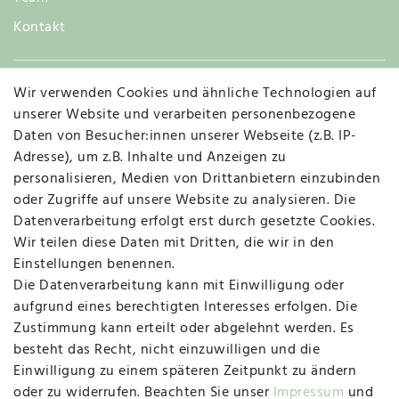
Kontakt
Wir verwenden Cookies und ähnliche Technologien auf
Widerruf
unserer Website und verarbeiten personenbezogene
Daten von Besucher:innen unserer Webseite (z.B. IP-
Adresse), um z.B. Inhalte und Anzeigen zu
personalisieren, Medien von Drittanbietern einzubinden
Vertrag widerrufen
Kontakt
oder Zugriffe auf unsere Website zu analysieren. Die
Datenverarbeitung erfolgt erst durch gesetzte Cookies.
MAPALI VOR ORT
Wir teilen diese Daten mit Dritten, die wir in den
Einstellungen benennen.
Die Datenverarbeitung kann mit Einwilligung oder
Herzogstraße 10
aufgrund eines berechtigten Interesses erfolgen. Die
47533 Kleve
Zustimmung kann erteilt oder abgelehnt werden. Es
besteht das Recht, nicht einzuwilligen und die
Montag, Dienstag, Donnerstag, Freitag
Einwilligung zu einem späteren Zeitpunkt zu ändern
09:00 Uhr bis 13:00 Uhr
oder zu widerrufen. Beachten Sie unser
Impressum
und