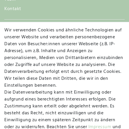
Kontakt
Wir verwenden Cookies und ähnliche Technologien auf
Widerruf
unserer Website und verarbeiten personenbezogene
Daten von Besucher:innen unserer Webseite (z.B. IP-
Adresse), um z.B. Inhalte und Anzeigen zu
personalisieren, Medien von Drittanbietern einzubinden
Vertrag widerrufen
Kontakt
oder Zugriffe auf unsere Website zu analysieren. Die
Datenverarbeitung erfolgt erst durch gesetzte Cookies.
MAPALI VOR ORT
Wir teilen diese Daten mit Dritten, die wir in den
Einstellungen benennen.
Die Datenverarbeitung kann mit Einwilligung oder
Herzogstraße 10
aufgrund eines berechtigten Interesses erfolgen. Die
47533 Kleve
Zustimmung kann erteilt oder abgelehnt werden. Es
besteht das Recht, nicht einzuwilligen und die
Montag, Dienstag, Donnerstag, Freitag
Einwilligung zu einem späteren Zeitpunkt zu ändern
09:00 Uhr bis 13:00 Uhr
oder zu widerrufen. Beachten Sie unser
Impressum
und