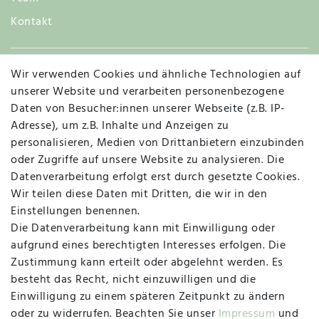
Kontakt
Wir verwenden Cookies und ähnliche Technologien auf
Widerruf
unserer Website und verarbeiten personenbezogene
Daten von Besucher:innen unserer Webseite (z.B. IP-
Adresse), um z.B. Inhalte und Anzeigen zu
personalisieren, Medien von Drittanbietern einzubinden
Vertrag widerrufen
Kontakt
oder Zugriffe auf unsere Website zu analysieren. Die
Datenverarbeitung erfolgt erst durch gesetzte Cookies.
MAPALI VOR ORT
Wir teilen diese Daten mit Dritten, die wir in den
Einstellungen benennen.
Die Datenverarbeitung kann mit Einwilligung oder
Herzogstraße 10
aufgrund eines berechtigten Interesses erfolgen. Die
47533 Kleve
Zustimmung kann erteilt oder abgelehnt werden. Es
besteht das Recht, nicht einzuwilligen und die
Montag, Dienstag, Donnerstag, Freitag
Einwilligung zu einem späteren Zeitpunkt zu ändern
09:00 Uhr bis 13:00 Uhr
oder zu widerrufen. Beachten Sie unser
Impressum
und