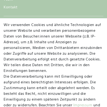
Kontakt
Wir verwenden Cookies und ähnliche Technologien auf
Widerruf
unserer Website und verarbeiten personenbezogene
Daten von Besucher:innen unserer Webseite (z.B. IP-
Adresse), um z.B. Inhalte und Anzeigen zu
personalisieren, Medien von Drittanbietern einzubinden
Vertrag widerrufen
Kontakt
oder Zugriffe auf unsere Website zu analysieren. Die
Datenverarbeitung erfolgt erst durch gesetzte Cookies.
MAPALI VOR ORT
Wir teilen diese Daten mit Dritten, die wir in den
Einstellungen benennen.
Die Datenverarbeitung kann mit Einwilligung oder
Herzogstraße 10
aufgrund eines berechtigten Interesses erfolgen. Die
47533 Kleve
Zustimmung kann erteilt oder abgelehnt werden. Es
besteht das Recht, nicht einzuwilligen und die
Montag, Dienstag, Donnerstag, Freitag
Einwilligung zu einem späteren Zeitpunkt zu ändern
09:00 Uhr bis 13:00 Uhr
oder zu widerrufen. Beachten Sie unser
Impressum
und