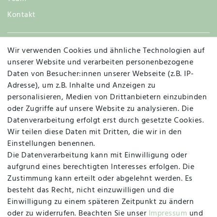
Kontakt
Wir verwenden Cookies und ähnliche Technologien auf
Widerruf
unserer Website und verarbeiten personenbezogene
Daten von Besucher:innen unserer Webseite (z.B. IP-
Adresse), um z.B. Inhalte und Anzeigen zu
personalisieren, Medien von Drittanbietern einzubinden
Vertrag widerrufen
Kontakt
oder Zugriffe auf unsere Website zu analysieren. Die
Datenverarbeitung erfolgt erst durch gesetzte Cookies.
MAPALI VOR ORT
Wir teilen diese Daten mit Dritten, die wir in den
Einstellungen benennen.
Die Datenverarbeitung kann mit Einwilligung oder
Herzogstraße 10
aufgrund eines berechtigten Interesses erfolgen. Die
47533 Kleve
Zustimmung kann erteilt oder abgelehnt werden. Es
besteht das Recht, nicht einzuwilligen und die
Montag, Dienstag, Donnerstag, Freitag
Einwilligung zu einem späteren Zeitpunkt zu ändern
09:00 Uhr bis 13:00 Uhr
oder zu widerrufen. Beachten Sie unser
Impressum
und