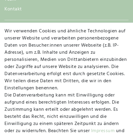
Kontakt
Wir verwenden Cookies und ähnliche Technologien auf
Widerruf
unserer Website und verarbeiten personenbezogene
Daten von Besucher:innen unserer Webseite (z.B. IP-
Adresse), um z.B. Inhalte und Anzeigen zu
personalisieren, Medien von Drittanbietern einzubinden
Vertrag widerrufen
Kontakt
oder Zugriffe auf unsere Website zu analysieren. Die
Datenverarbeitung erfolgt erst durch gesetzte Cookies.
MAPALI VOR ORT
Wir teilen diese Daten mit Dritten, die wir in den
Einstellungen benennen.
Die Datenverarbeitung kann mit Einwilligung oder
Herzogstraße 10
aufgrund eines berechtigten Interesses erfolgen. Die
47533 Kleve
Zustimmung kann erteilt oder abgelehnt werden. Es
besteht das Recht, nicht einzuwilligen und die
Montag, Dienstag, Donnerstag, Freitag
Einwilligung zu einem späteren Zeitpunkt zu ändern
09:00 Uhr bis 13:00 Uhr
oder zu widerrufen. Beachten Sie unser
Impressum
und