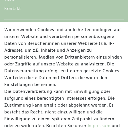
Kontakt
Wir verwenden Cookies und ähnliche Technologien auf
Widerruf
unserer Website und verarbeiten personenbezogene
Daten von Besucher:innen unserer Webseite (z.B. IP-
Adresse), um z.B. Inhalte und Anzeigen zu
personalisieren, Medien von Drittanbietern einzubinden
Vertrag widerrufen
Kontakt
oder Zugriffe auf unsere Website zu analysieren. Die
Datenverarbeitung erfolgt erst durch gesetzte Cookies.
MAPALI VOR ORT
Wir teilen diese Daten mit Dritten, die wir in den
Einstellungen benennen.
Die Datenverarbeitung kann mit Einwilligung oder
Herzogstraße 10
aufgrund eines berechtigten Interesses erfolgen. Die
47533 Kleve
Zustimmung kann erteilt oder abgelehnt werden. Es
besteht das Recht, nicht einzuwilligen und die
Montag, Dienstag, Donnerstag, Freitag
Einwilligung zu einem späteren Zeitpunkt zu ändern
09:00 Uhr bis 13:00 Uhr
oder zu widerrufen. Beachten Sie unser
Impressum
und