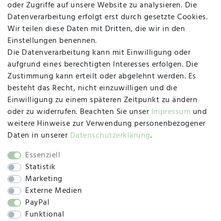
oder Zugriffe auf unsere Website zu analysieren. Die
Datenverarbeitung erfolgt erst durch gesetzte Cookies.
MAPALI VOR ORT
Wir teilen diese Daten mit Dritten, die wir in den
Einstellungen benennen.
Die Datenverarbeitung kann mit Einwilligung oder
Herzogstraße 10
aufgrund eines berechtigten Interesses erfolgen. Die
47533 Kleve
Zustimmung kann erteilt oder abgelehnt werden. Es
besteht das Recht, nicht einzuwilligen und die
Montag, Dienstag, Donnerstag, Freitag
Einwilligung zu einem späteren Zeitpunkt zu ändern
09:00 Uhr bis 13:00 Uhr
oder zu widerrufen. Beachten Sie unser
Impressum
und
Mittwoch
weitere Hinweise zur Verwendung personenbezogener
09:00 Uhr bis 12:00 Uhr
Daten in unserer
Daten­schutz­erklärung
.
Essenziell
Statistik
SOCIAL
Marketing
Externe Medien
PayPal
Funktional