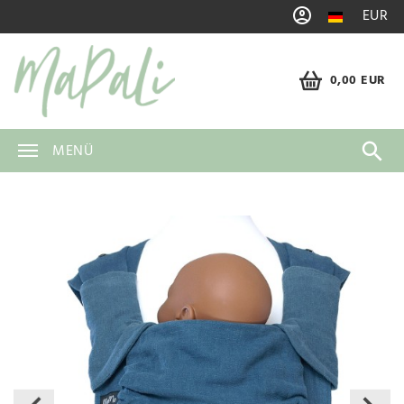
EUR
0,00 EUR
MENÜ