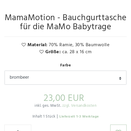
MamaMotion - Bauchgurttasche
für die MaMo Babytrage
Material:
70% Ramie, 30% Baumwolle
Größe:
ca. 28 x 16 cm
Farbe
23,00 EUR
inkl. ges. MwSt.
zzgl. Versandkosten
|
Inhalt
1
Stück
Lieferzeit 1-3 Werktage