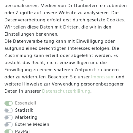
personalisieren, Medien von Drittanbietern einzubinden
Vertrag widerrufen
Kontakt
oder Zugriffe auf unsere Website zu analysieren. Die
Datenverarbeitung erfolgt erst durch gesetzte Cookies.
MAPALI VOR ORT
Wir teilen diese Daten mit Dritten, die wir in den
Einstellungen benennen.
Die Datenverarbeitung kann mit Einwilligung oder
Herzogstraße 10
aufgrund eines berechtigten Interesses erfolgen. Die
47533 Kleve
Zustimmung kann erteilt oder abgelehnt werden. Es
besteht das Recht, nicht einzuwilligen und die
Montag, Dienstag, Donnerstag, Freitag
Einwilligung zu einem späteren Zeitpunkt zu ändern
09:00 Uhr bis 13:00 Uhr
oder zu widerrufen. Beachten Sie unser
Impressum
und
Mittwoch
weitere Hinweise zur Verwendung personenbezogener
09:00 Uhr bis 12:00 Uhr
Daten in unserer
Daten­schutz­erklärung
.
Essenziell
Statistik
SOCIAL
Marketing
Externe Medien
PayPal