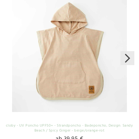
cloby - UV Poncho UPF50+ - Strandponcho - Badeponcho
, Design: Sandy
Beach / Spicy Ginger - beige/orange-rot
ab 39,95 €