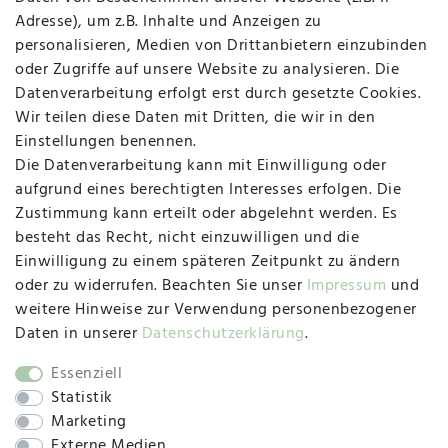
Adresse), um z.B. Inhalte und Anzeigen zu
personalisieren, Medien von Drittanbietern einzubinden
Vertrag widerrufen
Kontakt
oder Zugriffe auf unsere Website zu analysieren. Die
Datenverarbeitung erfolgt erst durch gesetzte Cookies.
MAPALI VOR ORT
Wir teilen diese Daten mit Dritten, die wir in den
Einstellungen benennen.
Die Datenverarbeitung kann mit Einwilligung oder
Herzogstraße 10
aufgrund eines berechtigten Interesses erfolgen. Die
47533 Kleve
Zustimmung kann erteilt oder abgelehnt werden. Es
besteht das Recht, nicht einzuwilligen und die
Montag, Dienstag, Donnerstag, Freitag
Einwilligung zu einem späteren Zeitpunkt zu ändern
09:00 Uhr bis 13:00 Uhr
oder zu widerrufen. Beachten Sie unser
Impressum
und
Mittwoch
weitere Hinweise zur Verwendung personenbezogener
09:00 Uhr bis 12:00 Uhr
Daten in unserer
Daten­schutz­erklärung
.
Essenziell
Statistik
SOCIAL
Marketing
Externe Medien