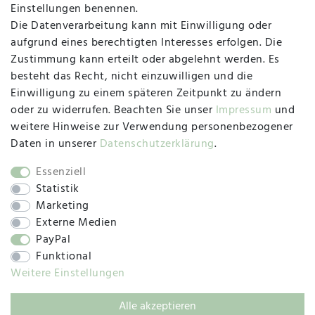
Einstellungen benennen.
Die Datenverarbeitung kann mit Einwilligung oder
Herzogstraße 10
aufgrund eines berechtigten Interesses erfolgen. Die
47533 Kleve
Zustimmung kann erteilt oder abgelehnt werden. Es
besteht das Recht, nicht einzuwilligen und die
Montag, Dienstag, Donnerstag, Freitag
Einwilligung zu einem späteren Zeitpunkt zu ändern
09:00 Uhr bis 13:00 Uhr
oder zu widerrufen. Beachten Sie unser
Impressum
und
Mittwoch
weitere Hinweise zur Verwendung personenbezogener
09:00 Uhr bis 12:00 Uhr
Daten in unserer
Daten­schutz­erklärung
.
Essenziell
Statistik
SOCIAL
Marketing
Externe Medien
PayPal
Funktional
Weitere Einstellungen
Alle akzeptieren