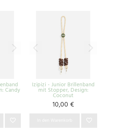
illenband
Izipizi - Junior Brillenband
gn: Candy
mit Stopper
, Design:
Coconut
10,00 €
In den Warenkorb