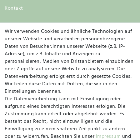
Kontakt
Wir verwenden Cookies und ähnliche Technologien auf
Widerruf
unserer Website und verarbeiten personenbezogene
Daten von Besucher:innen unserer Webseite (z.B. IP-
Adresse), um z.B. Inhalte und Anzeigen zu
personalisieren, Medien von Drittanbietern einzubinden
Vertrag widerrufen
Kontakt
oder Zugriffe auf unsere Website zu analysieren. Die
Datenverarbeitung erfolgt erst durch gesetzte Cookies.
MAPALI VOR ORT
Wir teilen diese Daten mit Dritten, die wir in den
Einstellungen benennen.
Die Datenverarbeitung kann mit Einwilligung oder
Herzogstraße 10
aufgrund eines berechtigten Interesses erfolgen. Die
47533 Kleve
Zustimmung kann erteilt oder abgelehnt werden. Es
besteht das Recht, nicht einzuwilligen und die
Montag, Dienstag, Donnerstag, Freitag
Einwilligung zu einem späteren Zeitpunkt zu ändern
09:00 Uhr bis 13:00 Uhr
oder zu widerrufen. Beachten Sie unser
Impressum
und