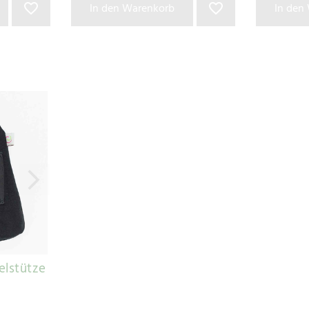
In den Warenkorb
In den
elstütze