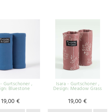
a - Gurtschoner
,
Isara - Gurtschoner
,
ign: Bluestone
Design: Meadow Grass
19,00 €
19,00 €