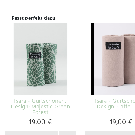
Passt perfekt dazu
Isara - Gurtschoner
,
Isara - Gurtsc
Design: Majestic Green
Design: Caffe 
Forest
19,00 €
19,00 €