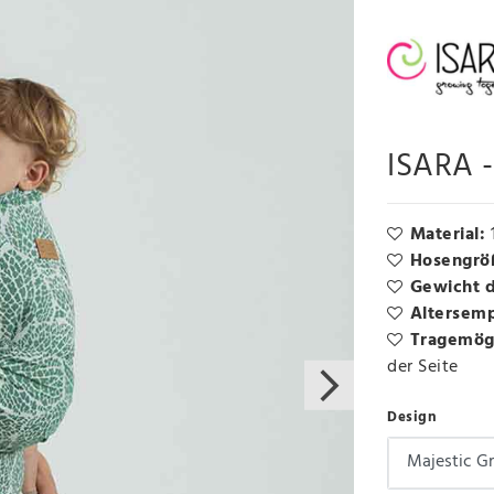
ISARA -
Material:
Hosengrö
Gewicht 
Altersem
Tragemögl
der Seite
Design