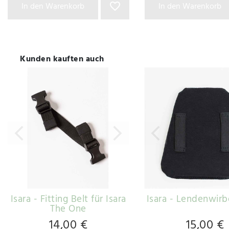
In den Warenkorb
In den Warenkorb
Kunden kauften auch
Isara - Fitting Belt für Isara
Isara - Lendenwirb
The One
14,00 €
15,00 €