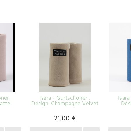
honer
,
Isara - Gurtschoner
,
Isar
Latte
Design: Champagne Velvet
Des
21,00 €