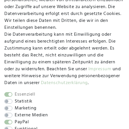
personalisieren, Medien von Drittanbietern einzubinden
Vertrag widerrufen
Kontakt
oder Zugriffe auf unsere Website zu analysieren. Die
Datenverarbeitung erfolgt erst durch gesetzte Cookies.
MAPALI VOR ORT
Wir teilen diese Daten mit Dritten, die wir in den
Einstellungen benennen.
Die Datenverarbeitung kann mit Einwilligung oder
Herzogstraße 10
aufgrund eines berechtigten Interesses erfolgen. Die
47533 Kleve
Zustimmung kann erteilt oder abgelehnt werden. Es
besteht das Recht, nicht einzuwilligen und die
Montag, Dienstag, Donnerstag, Freitag
Einwilligung zu einem späteren Zeitpunkt zu ändern
09:00 Uhr bis 13:00 Uhr
oder zu widerrufen. Beachten Sie unser
Impressum
und
Mittwoch
weitere Hinweise zur Verwendung personenbezogener
09:00 Uhr bis 12:00 Uhr
Daten in unserer
Daten­schutz­erklärung
.
Essenziell
Statistik
SOCIAL
Marketing
Externe Medien
PayPal