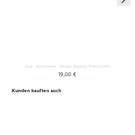
Isara - Gurtschoner
, Design: Majestic Green Forest
19,00 €
Kunden kauften auch