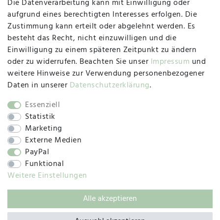
Die Datenverarbeitung kann mit Einwilligung oder
Herzogstraße 10
aufgrund eines berechtigten Interesses erfolgen. Die
47533 Kleve
Zustimmung kann erteilt oder abgelehnt werden. Es
besteht das Recht, nicht einzuwilligen und die
Montag, Dienstag, Donnerstag, Freitag
Einwilligung zu einem späteren Zeitpunkt zu ändern
09:00 Uhr bis 13:00 Uhr
oder zu widerrufen. Beachten Sie unser
Impressum
und
Mittwoch
weitere Hinweise zur Verwendung personenbezogener
09:00 Uhr bis 12:00 Uhr
Daten in unserer
Daten­schutz­erklärung
.
Essenziell
Statistik
SOCIAL
Marketing
Externe Medien
PayPal
Funktional
Weitere Einstellungen
Alle akzeptieren
© 2019 – 2025 SILC GmbH