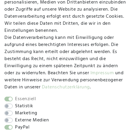
personalisieren, Medien von Drittanbietern einzubinden
Vertrag widerrufen
Kontakt
oder Zugriffe auf unsere Website zu analysieren. Die
Datenverarbeitung erfolgt erst durch gesetzte Cookies.
MAPALI VOR ORT
Wir teilen diese Daten mit Dritten, die wir in den
Einstellungen benennen.
Die Datenverarbeitung kann mit Einwilligung oder
Herzogstraße 10
aufgrund eines berechtigten Interesses erfolgen. Die
47533 Kleve
Zustimmung kann erteilt oder abgelehnt werden. Es
besteht das Recht, nicht einzuwilligen und die
Montag, Dienstag, Donnerstag, Freitag
Einwilligung zu einem späteren Zeitpunkt zu ändern
09:00 Uhr bis 13:00 Uhr
oder zu widerrufen. Beachten Sie unser
Impressum
und
Mittwoch
weitere Hinweise zur Verwendung personenbezogener
09:00 Uhr bis 12:00 Uhr
Daten in unserer
Daten­schutz­erklärung
.
Essenziell
Statistik
SOCIAL
Marketing
Externe Medien
PayPal