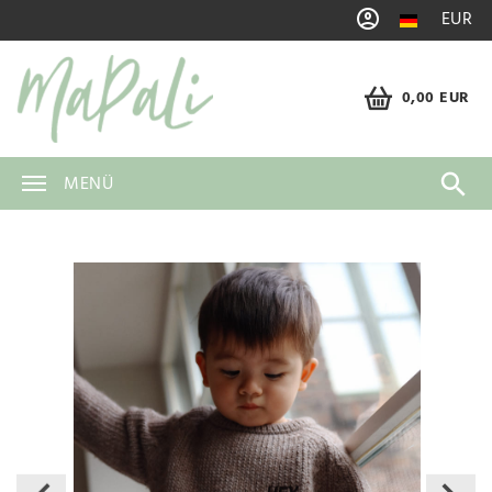
EUR
0,00 EUR
MENÜ