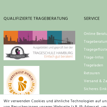
QUALIFIZIERTE TRAGEBERATUNG
SERVICE
Online Berat
Trageberatu
Tragegeflüst
Trage-Infos
Trageladen
Retouren
Versand & Za
Sicheres Ein
Zufriedenhei
Wir verwenden Cookies und ähnliche Technologien auf un