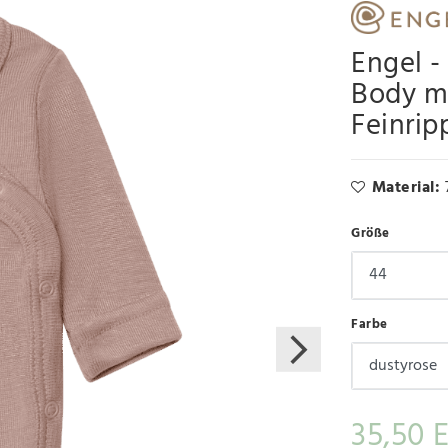
Engel -
Body mi
Feinrip
Material:
Größe
Farbe
35,50 