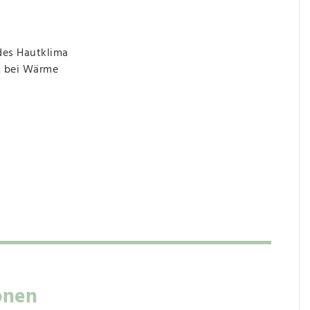
des Hautklima
t bei Wärme
onen