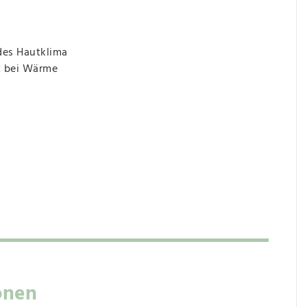
des Hautklima
t bei Wärme
onen