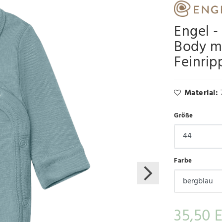
Engel -
Body mi
Feinrip
Material:
Größe
Farbe
35,50 