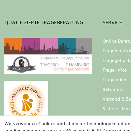
QUALIFIZIERTE TRAGEBERATUNG
SERVICE
Online Berat
Trageberatu
Tragegeflüst
Trage-Infos
Trageladen
Retouren
Versand & Za
Sicheres Ein
Zufriedenhei
Wir verwenden Cookies und ähnliche Technologien auf un