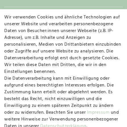
Wir verwenden Cookies und ähnliche Technologien auf
Widerruf
unserer Website und verarbeiten personenbezogene
Daten von Besucher:innen unserer Webseite (z.B. IP-
Adresse), um z.B. Inhalte und Anzeigen zu
personalisieren, Medien von Drittanbietern einzubinden
Vertrag widerrufen
Kontakt
oder Zugriffe auf unsere Website zu analysieren. Die
Datenverarbeitung erfolgt erst durch gesetzte Cookies.
MAPALI VOR ORT
Wir teilen diese Daten mit Dritten, die wir in den
Einstellungen benennen.
Die Datenverarbeitung kann mit Einwilligung oder
Herzogstraße 10
aufgrund eines berechtigten Interesses erfolgen. Die
47533 Kleve
Zustimmung kann erteilt oder abgelehnt werden. Es
besteht das Recht, nicht einzuwilligen und die
Montag, Dienstag, Donnerstag, Freitag
Einwilligung zu einem späteren Zeitpunkt zu ändern
09:00 Uhr bis 13:00 Uhr
oder zu widerrufen. Beachten Sie unser
Impressum
und
Mittwoch
weitere Hinweise zur Verwendung personenbezogener
09:00 Uhr bis 12:00 Uhr
Daten in unserer
Daten­schutz­erklärung
.