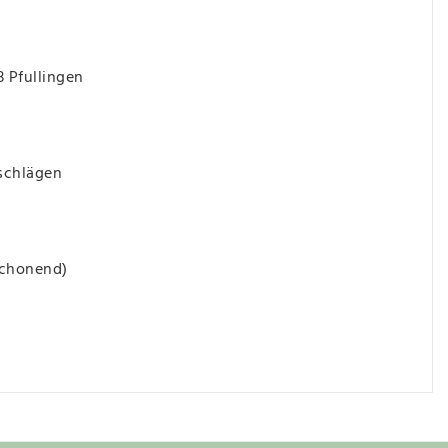
3 Pfullingen
schlägen
schonend)