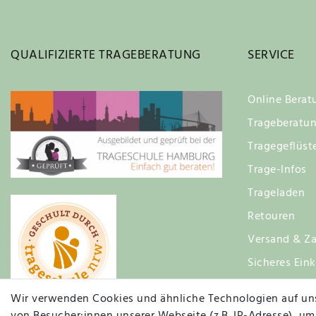
QUALIFIZIERTE TRAGEBERATUNG
SERVICE
Online Berat
Trageberatu
Tragegeflüst
Trage-Infos
Trageladen
Retouren
Versand & Za
Sicheres Ein
Zufriedenhei
Wir verwenden Cookies und ähnliche Technologien auf un