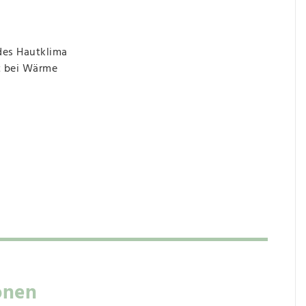
des Hautklima
t bei Wärme
onen