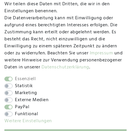
MAPALI VOR ORT
Wir teilen diese Daten mit Dritten, die wir in den
Einstellungen benennen.
Die Datenverarbeitung kann mit Einwilligung oder
Herzogstraße 10
aufgrund eines berechtigten Interesses erfolgen. Die
47533 Kleve
Zustimmung kann erteilt oder abgelehnt werden. Es
besteht das Recht, nicht einzuwilligen und die
Montag, Dienstag, Donnerstag, Freitag
Einwilligung zu einem späteren Zeitpunkt zu ändern
09:00 Uhr bis 13:00 Uhr
oder zu widerrufen. Beachten Sie unser
Impressum
und
Mittwoch
weitere Hinweise zur Verwendung personenbezogener
09:00 Uhr bis 12:00 Uhr
Daten in unserer
Daten­schutz­erklärung
.
Essenziell
Statistik
SOCIAL
Marketing
Externe Medien
PayPal
Funktional
Weitere Einstellungen