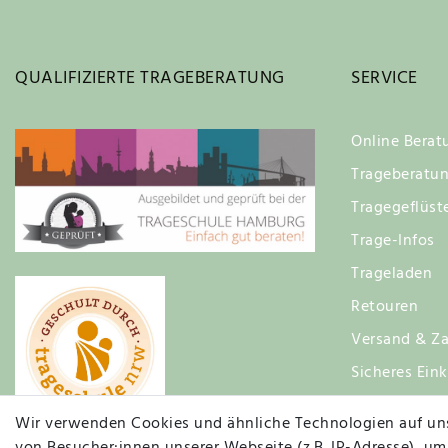
QUALIFIZIERTE TRAGEBERATUNG
SERVICE
Online Berat
Trageberatu
Tragegeflüst
Trage-Infos
Trageladen
Retouren
Versand & Za
Sicheres Ein
Zufriedenhei
Wir verwenden Cookies und ähnliche Technologien auf un