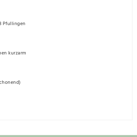
3 Pfullingen
hen kurzarm
schonend)