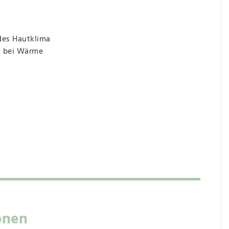
des Hautklima
t bei Wärme
onen