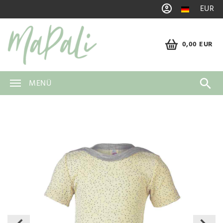
EUR
0,00 EUR
MENÜ