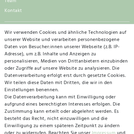
Team
Kontakt
Wir verwenden Cookies und ähnliche Technologien auf
Widerruf
unserer Website und verarbeiten personenbezogene
Daten von Besucher:innen unserer Webseite (z.B. IP-
Adresse), um z.B. Inhalte und Anzeigen zu
personalisieren, Medien von Drittanbietern einzubinden
Vertrag widerrufen
Kontakt
oder Zugriffe auf unsere Website zu analysieren. Die
Datenverarbeitung erfolgt erst durch gesetzte Cookies.
MAPALI VOR ORT
Wir teilen diese Daten mit Dritten, die wir in den
Einstellungen benennen.
Die Datenverarbeitung kann mit Einwilligung oder
Herzogstraße 10
aufgrund eines berechtigten Interesses erfolgen. Die
47533 Kleve
Zustimmung kann erteilt oder abgelehnt werden. Es
besteht das Recht, nicht einzuwilligen und die
Montag, Dienstag, Donnerstag, Freitag
Einwilligung zu einem späteren Zeitpunkt zu ändern
09:00 Uhr bis 13:00 Uhr
oder zu widerrufen. Beachten Sie unser
Impressum
und