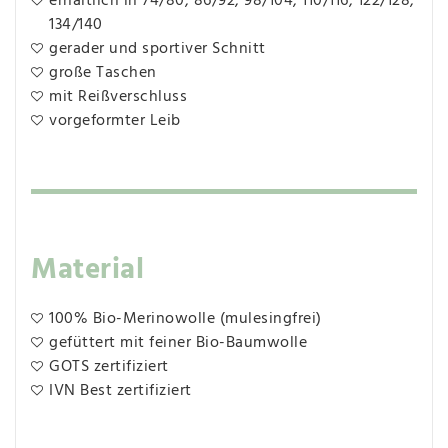
erhältlich in 74/80, 86/92, 98/104, 110/116, 122/128,
134/140
gerader und sportiver Schnitt
große Taschen
mit Reißverschluss
vorgeformter Leib
Material
100% Bio-Merinowolle (mulesingfrei)
gefüttert mit feiner Bio-Baumwolle
GOTS zertifiziert
IVN Best zertifiziert