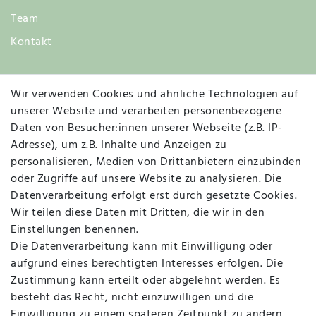
Team
Kontakt
Wir verwenden Cookies und ähnliche Technologien auf
Widerruf
unserer Website und verarbeiten personenbezogene
Daten von Besucher:innen unserer Webseite (z.B. IP-
Adresse), um z.B. Inhalte und Anzeigen zu
personalisieren, Medien von Drittanbietern einzubinden
Vertrag widerrufen
Kontakt
oder Zugriffe auf unsere Website zu analysieren. Die
Datenverarbeitung erfolgt erst durch gesetzte Cookies.
MAPALI VOR ORT
Wir teilen diese Daten mit Dritten, die wir in den
Einstellungen benennen.
Die Datenverarbeitung kann mit Einwilligung oder
Herzogstraße 10
aufgrund eines berechtigten Interesses erfolgen. Die
47533 Kleve
Zustimmung kann erteilt oder abgelehnt werden. Es
besteht das Recht, nicht einzuwilligen und die
Montag, Dienstag, Donnerstag, Freitag
Einwilligung zu einem späteren Zeitpunkt zu ändern