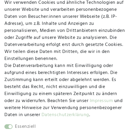
Wir verwenden Cookies und ähnliche Technologien auf
Widerruf
unserer Website und verarbeiten personenbezogene
Daten von Besucher:innen unserer Webseite (z.B. IP-
Adresse), um z.B. Inhalte und Anzeigen zu
personalisieren, Medien von Drittanbietern einzubinden
Vertrag widerrufen
Kontakt
oder Zugriffe auf unsere Website zu analysieren. Die
Datenverarbeitung erfolgt erst durch gesetzte Cookies.
MAPALI VOR ORT
Wir teilen diese Daten mit Dritten, die wir in den
Einstellungen benennen.
Die Datenverarbeitung kann mit Einwilligung oder
Herzogstraße 10
aufgrund eines berechtigten Interesses erfolgen. Die
47533 Kleve
Zustimmung kann erteilt oder abgelehnt werden. Es
besteht das Recht, nicht einzuwilligen und die
Montag, Dienstag, Donnerstag, Freitag
Einwilligung zu einem späteren Zeitpunkt zu ändern
09:00 Uhr bis 13:00 Uhr
oder zu widerrufen. Beachten Sie unser
Impressum
und
Mittwoch
weitere Hinweise zur Verwendung personenbezogener
09:00 Uhr bis 12:00 Uhr
Daten in unserer
Daten­schutz­erklärung
.
Essenziell