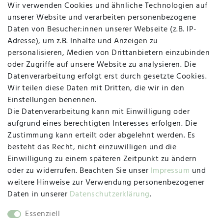
Wir verwenden Cookies und ähnliche Technologien auf
Widerruf
unserer Website und verarbeiten personenbezogene
Daten von Besucher:innen unserer Webseite (z.B. IP-
Adresse), um z.B. Inhalte und Anzeigen zu
personalisieren, Medien von Drittanbietern einzubinden
Vertrag widerrufen
Kontakt
oder Zugriffe auf unsere Website zu analysieren. Die
Datenverarbeitung erfolgt erst durch gesetzte Cookies.
MAPALI VOR ORT
Wir teilen diese Daten mit Dritten, die wir in den
Einstellungen benennen.
Die Datenverarbeitung kann mit Einwilligung oder
Herzogstraße 10
aufgrund eines berechtigten Interesses erfolgen. Die
47533 Kleve
Zustimmung kann erteilt oder abgelehnt werden. Es
besteht das Recht, nicht einzuwilligen und die
Montag, Dienstag, Donnerstag, Freitag
Einwilligung zu einem späteren Zeitpunkt zu ändern
09:00 Uhr bis 13:00 Uhr
oder zu widerrufen. Beachten Sie unser
Impressum
und
Mittwoch
weitere Hinweise zur Verwendung personenbezogener
09:00 Uhr bis 12:00 Uhr
Daten in unserer
Daten­schutz­erklärung
.
Essenziell