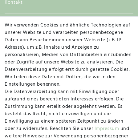
Kontakt
Wir verwenden Cookies und ähnliche Technologien auf
Widerruf
unserer Website und verarbeiten personenbezogene
Daten von Besucher:innen unserer Webseite (z.B. IP-
Adresse), um z.B. Inhalte und Anzeigen zu
personalisieren, Medien von Drittanbietern einzubinden
Vertrag widerrufen
Kontakt
oder Zugriffe auf unsere Website zu analysieren. Die
Datenverarbeitung erfolgt erst durch gesetzte Cookies.
MAPALI VOR ORT
Wir teilen diese Daten mit Dritten, die wir in den
Einstellungen benennen.
Die Datenverarbeitung kann mit Einwilligung oder
Herzogstraße 10
aufgrund eines berechtigten Interesses erfolgen. Die
47533 Kleve
Zustimmung kann erteilt oder abgelehnt werden. Es
besteht das Recht, nicht einzuwilligen und die
Montag, Dienstag, Donnerstag, Freitag
Einwilligung zu einem späteren Zeitpunkt zu ändern
09:00 Uhr bis 13:00 Uhr
oder zu widerrufen. Beachten Sie unser
Impressum
und
Mittwoch
weitere Hinweise zur Verwendung personenbezogener