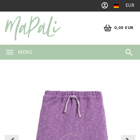
EUR
0,00 EUR
MENÜ