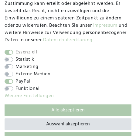
47533 Kleve
Zustimmung kann erteilt oder abgelehnt werden. Es
besteht das Recht, nicht einzuwilligen und die
Montag, Dienstag, Donnerstag, Freitag
Einwilligung zu einem späteren Zeitpunkt zu ändern
09:00 Uhr bis 13:00 Uhr
oder zu widerrufen. Beachten Sie unser
Impressum
und
Mittwoch
weitere Hinweise zur Verwendung personenbezogener
09:00 Uhr bis 12:00 Uhr
Daten in unserer
Daten­schutz­erklärung
.
Essenziell
Statistik
SOCIAL
Marketing
Externe Medien
PayPal
Funktional
Weitere Einstellungen
Alle akzeptieren
© 2019 – 2025 SILC GmbH
Auswahl akzeptieren