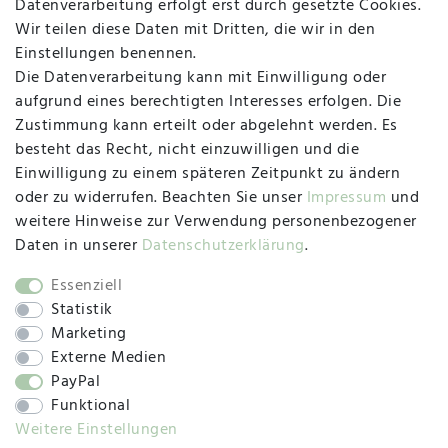
Datenverarbeitung erfolgt erst durch gesetzte Cookies.
MAPALI VOR ORT
Wir teilen diese Daten mit Dritten, die wir in den
Einstellungen benennen.
Die Datenverarbeitung kann mit Einwilligung oder
Herzogstraße 10
aufgrund eines berechtigten Interesses erfolgen. Die
47533 Kleve
Zustimmung kann erteilt oder abgelehnt werden. Es
besteht das Recht, nicht einzuwilligen und die
Montag, Dienstag, Donnerstag, Freitag
Einwilligung zu einem späteren Zeitpunkt zu ändern
09:00 Uhr bis 13:00 Uhr
oder zu widerrufen. Beachten Sie unser
Impressum
und
Mittwoch
weitere Hinweise zur Verwendung personenbezogener
09:00 Uhr bis 12:00 Uhr
Daten in unserer
Daten­schutz­erklärung
.
Essenziell
Statistik
SOCIAL
Marketing
Externe Medien
PayPal
Funktional
Weitere Einstellungen