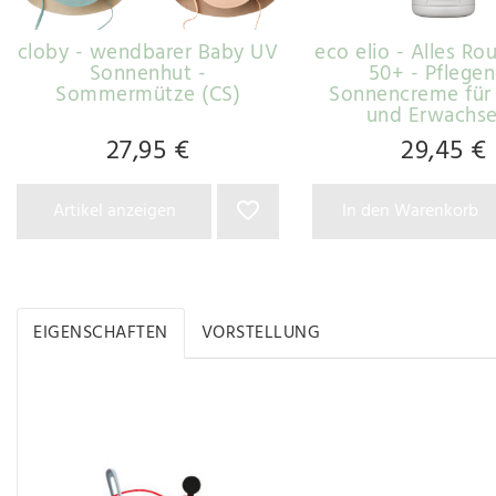
cloby - wendbarer Baby UV
eco elio - Alles Ro
Sonnenhut -
50+ - Pflege
Sommermütze (CS)
Sonnencreme für 
und Erwachs
27,95 €
29,45 €
Artikel anzeigen
In den Warenkorb
EIGENSCHAFTEN
VORSTELLUNG