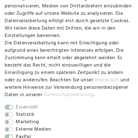
personalisieren, Medien von Drittanbietern einzubinden
Vertrag widerrufen
Kontakt
oder Zugriffe auf unsere Website zu analysieren. Die
Datenverarbeitung erfolgt erst durch gesetzte Cookies.
MAPALI VOR ORT
Wir teilen diese Daten mit Dritten, die wir in den
Einstellungen benennen.
Die Datenverarbeitung kann mit Einwilligung oder
Herzogstraße 10
aufgrund eines berechtigten Interesses erfolgen. Die
47533 Kleve
Zustimmung kann erteilt oder abgelehnt werden. Es
besteht das Recht, nicht einzuwilligen und die
Montag, Dienstag, Donnerstag, Freitag
Einwilligung zu einem späteren Zeitpunkt zu ändern
09:00 Uhr bis 13:00 Uhr
oder zu widerrufen. Beachten Sie unser
Impressum
und
Mittwoch
weitere Hinweise zur Verwendung personenbezogener
09:00 Uhr bis 12:00 Uhr
Daten in unserer
Daten­schutz­erklärung
.
Essenziell
Statistik
SOCIAL
Marketing
Externe Medien
PayPal