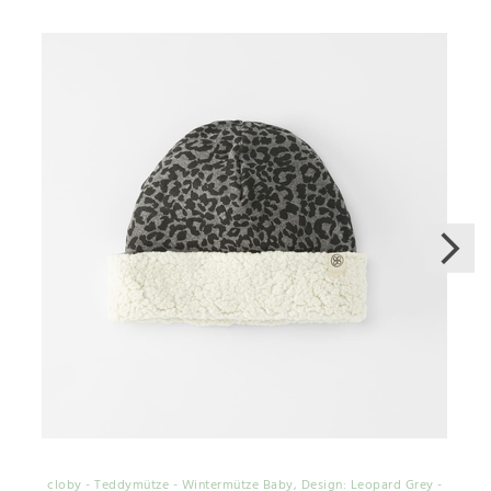
cloby - Teddymütze - Wintermütze Baby
, Design: Leopard Grey -