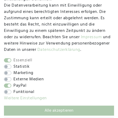
Die Datenverarbeitung kann mit Einwilligung oder
Herzogstraße 10
aufgrund eines berechtigten Interesses erfolgen. Die
47533 Kleve
Zustimmung kann erteilt oder abgelehnt werden. Es
besteht das Recht, nicht einzuwilligen und die
Montag, Dienstag, Donnerstag, Freitag
Einwilligung zu einem späteren Zeitpunkt zu ändern
09:00 Uhr bis 13:00 Uhr
oder zu widerrufen. Beachten Sie unser
Impressum
und
Mittwoch
weitere Hinweise zur Verwendung personenbezogener
09:00 Uhr bis 12:00 Uhr
Daten in unserer
Daten­schutz­erklärung
.
Essenziell
Statistik
SOCIAL
Marketing
Externe Medien
PayPal
Funktional
Weitere Einstellungen
Alle akzeptieren
© 2019 – 2025 SILC GmbH