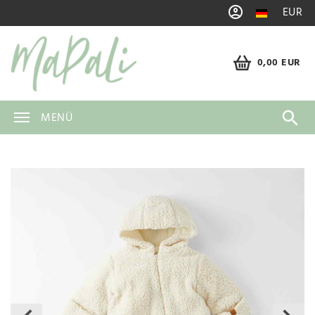
EUR
0,00 EUR
MENÜ