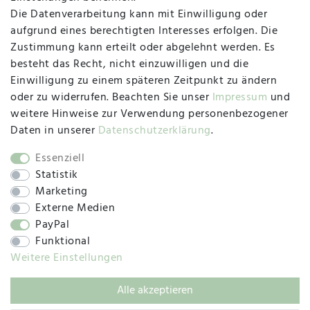
Die Datenverarbeitung kann mit Einwilligung oder
Herzogstraße 10
aufgrund eines berechtigten Interesses erfolgen. Die
47533 Kleve
Zustimmung kann erteilt oder abgelehnt werden. Es
besteht das Recht, nicht einzuwilligen und die
Montag, Dienstag, Donnerstag, Freitag
Einwilligung zu einem späteren Zeitpunkt zu ändern
09:00 Uhr bis 13:00 Uhr
oder zu widerrufen. Beachten Sie unser
Impressum
und
Mittwoch
weitere Hinweise zur Verwendung personenbezogener
09:00 Uhr bis 12:00 Uhr
Daten in unserer
Daten­schutz­erklärung
.
Essenziell
Statistik
SOCIAL
Marketing
Externe Medien
PayPal
Funktional
Weitere Einstellungen
Alle akzeptieren
© 2019 – 2025 SILC GmbH