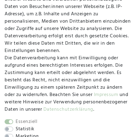
Daten von Besucher:innen unserer Webseite (z.B. IP-
Adresse), um z.B. Inhalte und Anzeigen zu
personalisieren, Medien von Drittanbietern einzubinden
Vertrag widerrufen
Kontakt
oder Zugriffe auf unsere Website zu analysieren. Die
Datenverarbeitung erfolgt erst durch gesetzte Cookies.
MAPALI VOR ORT
Wir teilen diese Daten mit Dritten, die wir in den
Einstellungen benennen.
Die Datenverarbeitung kann mit Einwilligung oder
Herzogstraße 10
aufgrund eines berechtigten Interesses erfolgen. Die
47533 Kleve
Zustimmung kann erteilt oder abgelehnt werden. Es
besteht das Recht, nicht einzuwilligen und die
Montag, Dienstag, Donnerstag, Freitag
Einwilligung zu einem späteren Zeitpunkt zu ändern
09:00 Uhr bis 13:00 Uhr
oder zu widerrufen. Beachten Sie unser
Impressum
und
Mittwoch
weitere Hinweise zur Verwendung personenbezogener
09:00 Uhr bis 12:00 Uhr
Daten in unserer
Daten­schutz­erklärung
.
Essenziell
Statistik
SOCIAL
Marketing