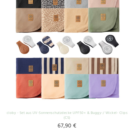
cloby - Set aus UV-Sonnenschutzdecke UPF50+ & Buggy-/ Wickel- Clips
(CS)
67,90 €