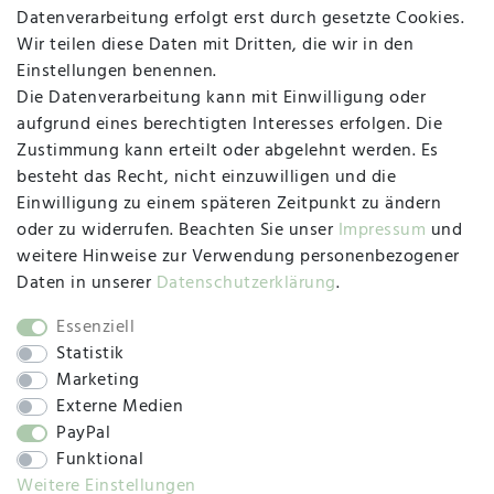
Datenverarbeitung erfolgt erst durch gesetzte Cookies.
MAPALI VOR ORT
Wir teilen diese Daten mit Dritten, die wir in den
Einstellungen benennen.
Die Datenverarbeitung kann mit Einwilligung oder
Herzogstraße 10
aufgrund eines berechtigten Interesses erfolgen. Die
47533 Kleve
Zustimmung kann erteilt oder abgelehnt werden. Es
besteht das Recht, nicht einzuwilligen und die
Montag, Dienstag, Donnerstag, Freitag
Einwilligung zu einem späteren Zeitpunkt zu ändern
09:00 Uhr bis 13:00 Uhr
oder zu widerrufen. Beachten Sie unser
Impressum
und
Mittwoch
weitere Hinweise zur Verwendung personenbezogener
09:00 Uhr bis 12:00 Uhr
Daten in unserer
Daten­schutz­erklärung
.
Essenziell
Statistik
SOCIAL
Marketing
Externe Medien
PayPal
Funktional
Weitere Einstellungen