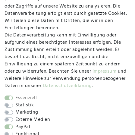
Vertrag widerrufen
Kontakt
oder Zugriffe auf unsere Website zu analysieren. Die
Datenverarbeitung erfolgt erst durch gesetzte Cookies.
MAPALI VOR ORT
Wir teilen diese Daten mit Dritten, die wir in den
Einstellungen benennen.
Die Datenverarbeitung kann mit Einwilligung oder
Herzogstraße 10
aufgrund eines berechtigten Interesses erfolgen. Die
47533 Kleve
Zustimmung kann erteilt oder abgelehnt werden. Es
besteht das Recht, nicht einzuwilligen und die
Montag, Dienstag, Donnerstag, Freitag
Einwilligung zu einem späteren Zeitpunkt zu ändern
09:00 Uhr bis 13:00 Uhr
oder zu widerrufen. Beachten Sie unser
Impressum
und
Mittwoch
weitere Hinweise zur Verwendung personenbezogener
09:00 Uhr bis 12:00 Uhr
Daten in unserer
Daten­schutz­erklärung
.
Essenziell
Statistik
SOCIAL
Marketing
Externe Medien
PayPal
Funktional