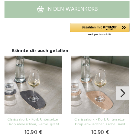
IN DEN WARENKORB
Könnte dir auch gefallen
Clarissakork - Kork Untersetzer
Clarissakork - Kork Untersetzer
Drop abwischbar
, Farbe: grafit
Drop abwischbar
, Farbe: sand
10,90 €
10,90 €