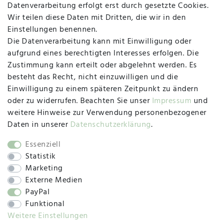
Datenverarbeitung erfolgt erst durch gesetzte Cookies.
MAPALI VOR ORT
Wir teilen diese Daten mit Dritten, die wir in den
Einstellungen benennen.
Die Datenverarbeitung kann mit Einwilligung oder
Herzogstraße 10
aufgrund eines berechtigten Interesses erfolgen. Die
47533 Kleve
Zustimmung kann erteilt oder abgelehnt werden. Es
besteht das Recht, nicht einzuwilligen und die
Montag, Dienstag, Donnerstag, Freitag
Einwilligung zu einem späteren Zeitpunkt zu ändern
09:00 Uhr bis 13:00 Uhr
oder zu widerrufen. Beachten Sie unser
Impressum
und
Mittwoch
weitere Hinweise zur Verwendung personenbezogener
09:00 Uhr bis 12:00 Uhr
Daten in unserer
Daten­schutz­erklärung
.
Essenziell
Statistik
SOCIAL
Marketing
Externe Medien
PayPal
Funktional
Weitere Einstellungen