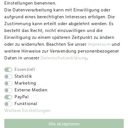
Einstellungen benennen.
Die Datenverarbeitung kann mit Einwilligung oder
Herzogstraße 10
aufgrund eines berechtigten Interesses erfolgen. Die
47533 Kleve
Zustimmung kann erteilt oder abgelehnt werden. Es
besteht das Recht, nicht einzuwilligen und die
Montag, Dienstag, Donnerstag, Freitag
Einwilligung zu einem späteren Zeitpunkt zu ändern
09:00 Uhr bis 13:00 Uhr
oder zu widerrufen. Beachten Sie unser
Impressum
und
Mittwoch
weitere Hinweise zur Verwendung personenbezogener
09:00 Uhr bis 12:00 Uhr
Daten in unserer
Daten­schutz­erklärung
.
Essenziell
Statistik
SOCIAL
Marketing
Externe Medien
PayPal
Funktional
Weitere Einstellungen
Alle akzeptieren