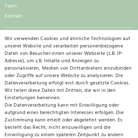
Team
Kontakt
Wir verwenden Cookies und ähnliche Technologien auf
Widerruf
unserer Website und verarbeiten personenbezogene
Daten von Besucher:innen unserer Webseite (z.B. IP-
Adresse), um z.B. Inhalte und Anzeigen zu
personalisieren, Medien von Drittanbietern einzubinden
Vertrag widerrufen
Kontakt
oder Zugriffe auf unsere Website zu analysieren. Die
Datenverarbeitung erfolgt erst durch gesetzte Cookies.
MAPALI VOR ORT
Wir teilen diese Daten mit Dritten, die wir in den
Einstellungen benennen.
Die Datenverarbeitung kann mit Einwilligung oder
Herzogstraße 10
aufgrund eines berechtigten Interesses erfolgen. Die
47533 Kleve
Zustimmung kann erteilt oder abgelehnt werden. Es
besteht das Recht, nicht einzuwilligen und die
Montag, Dienstag, Donnerstag, Freitag
Einwilligung zu einem späteren Zeitpunkt zu ändern
09:00 Uhr bis 13:00 Uhr