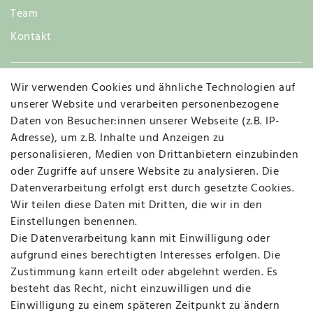
Team
Kontakt
Wir verwenden Cookies und ähnliche Technologien auf
Widerruf
unserer Website und verarbeiten personenbezogene
Daten von Besucher:innen unserer Webseite (z.B. IP-
Adresse), um z.B. Inhalte und Anzeigen zu
personalisieren, Medien von Drittanbietern einzubinden
Vertrag widerrufen
Kontakt
oder Zugriffe auf unsere Website zu analysieren. Die
Datenverarbeitung erfolgt erst durch gesetzte Cookies.
MAPALI VOR ORT
Wir teilen diese Daten mit Dritten, die wir in den
Einstellungen benennen.
Die Datenverarbeitung kann mit Einwilligung oder
Herzogstraße 10
aufgrund eines berechtigten Interesses erfolgen. Die
47533 Kleve
Zustimmung kann erteilt oder abgelehnt werden. Es
besteht das Recht, nicht einzuwilligen und die
Montag, Dienstag, Donnerstag, Freitag
Einwilligung zu einem späteren Zeitpunkt zu ändern
09:00 Uhr bis 13:00 Uhr