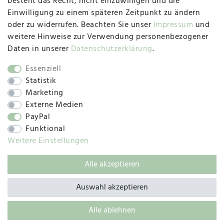
besteht das Recht, nicht einzuwilligen und die
Montag, Dienstag, Donnerstag, Freitag
Einwilligung zu einem späteren Zeitpunkt zu ändern
09:00 Uhr bis 13:00 Uhr
oder zu widerrufen. Beachten Sie unser
Impressum
und
Mittwoch
weitere Hinweise zur Verwendung personenbezogener
09:00 Uhr bis 12:00 Uhr
Daten in unserer
Daten­schutz­erklärung
.
Essenziell
Statistik
SOCIAL
Marketing
Externe Medien
PayPal
Funktional
Weitere Einstellungen
Alle akzeptieren
© 2019 – 2025 SILC GmbH
Auswahl akzeptieren
Alle ablehnen
BACK TO TOP