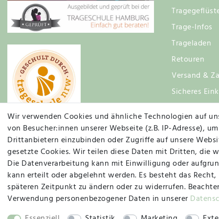
Tragegeflüst
Trage-Infos
Trageladen
Retouren
Versand & Za
Sicheres Ein
Zufriedenhei
Wir verwenden Cookies und ähnliche Technologien auf un
von Besucher:innen unserer Webseite (z.B. IP-Adresse), um
Drittanbietern einzubinden oder Zugriffe auf unsere Websit
gesetzte Cookies. Wir teilen diese Daten mit Dritten, die 
Die Datenverarbeitung kann mit Einwilligung oder aufgrun
kann erteilt oder abgelehnt werden. Es besteht das Recht,
späteren Zeitpunkt zu ändern oder zu widerrufen. Beachte
Verwendung personenbezogener Daten in unserer
Daten­s
Essenziell
Statistik
Marketing
Exte