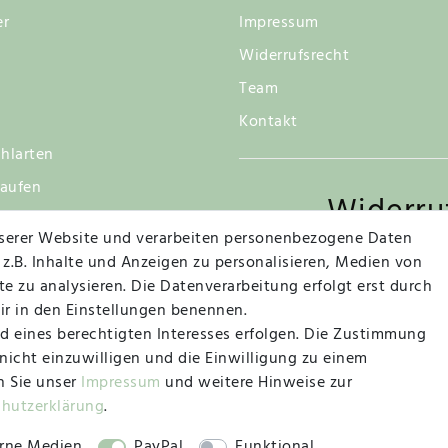
er
Impressum
Widerrufsrecht
Team
Kontakt
hlarten
kaufen
Widerru
tsgarantie
serer Website und verarbeiten personenbezogene Daten
 z.B. Inhalte und Anzeigen zu personalisieren, Medien von
e zu analysieren. Die Datenverarbeitung erfolgt erst durch
Vertrag widerrufen
wir in den Einstellungen benennen.
d eines berechtigten Interesses erfolgen. Die Zustimmung
 nicht einzuwilligen und die Einwilligung zu einem
n Sie unser
Impressum
und weitere Hinweise zur
chutz­erklärung
.
© 2019 – 2025 SILC GmbH
rne Medien
PayPal
Funktional