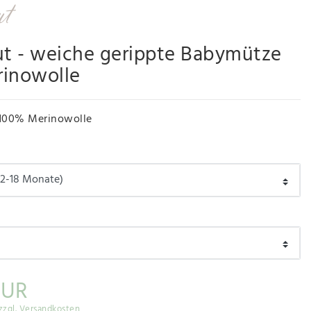
ut - weiche gerippte Babymütze
rinowolle
100% Merinowolle
EUR
zzgl. Versandkosten