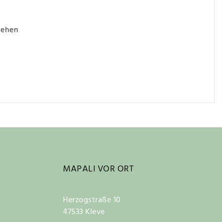
iehen
MAPALI VOR ORT
Herzogstraße 10
47533 Kleve