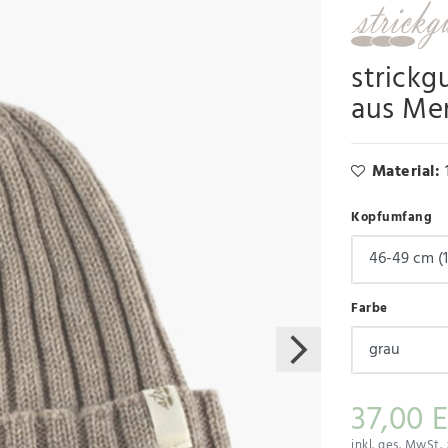
strickg
aus Me
Material:
Kopfumfang
Farbe
37,00 
inkl. ges. MwSt.