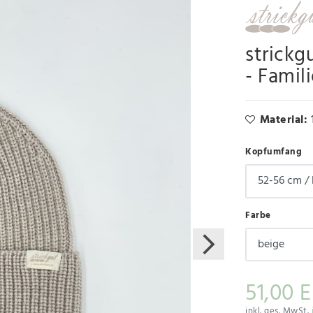
strickg
- Famil
Material:
Kopfumfang
Farbe
51,00 
inkl. ges. MwSt.