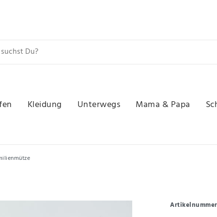
fen
Kleidung
Unterwegs
Mama & Papa
Sc
amilienmütze
Artikelnumme