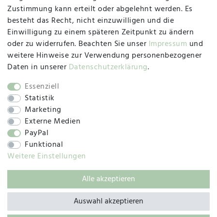
47533 Kleve
Zustimmung kann erteilt oder abgelehnt werden. Es
besteht das Recht, nicht einzuwilligen und die
Montag, Dienstag, Donnerstag, Freitag
Einwilligung zu einem späteren Zeitpunkt zu ändern
09:00 Uhr bis 13:00 Uhr
oder zu widerrufen. Beachten Sie unser
Impressum
und
Mittwoch
weitere Hinweise zur Verwendung personenbezogener
09:00 Uhr bis 12:00 Uhr
Daten in unserer
Daten­schutz­erklärung
.
Essenziell
Statistik
SOCIAL
Marketing
Externe Medien
PayPal
Funktional
Weitere Einstellungen
Alle akzeptieren
© 2019 – 2025 SILC GmbH
Auswahl akzeptieren