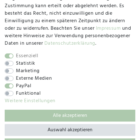
47533 Kleve
Zustimmung kann erteilt oder abgelehnt werden. Es
besteht das Recht, nicht einzuwilligen und die
Montag, Dienstag, Donnerstag, Freitag
Einwilligung zu einem späteren Zeitpunkt zu ändern
09:00 Uhr bis 13:00 Uhr
oder zu widerrufen. Beachten Sie unser
Impressum
und
Mittwoch
weitere Hinweise zur Verwendung personenbezogener
09:00 Uhr bis 12:00 Uhr
Daten in unserer
Daten­schutz­erklärung
.
Essenziell
Statistik
SOCIAL
Marketing
Externe Medien
PayPal
Funktional
Weitere Einstellungen
Alle akzeptieren
© 2019 – 2025 SILC GmbH
Auswahl akzeptieren