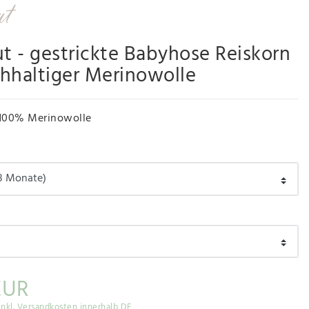
ut - gestrickte Babyhose Reiskorn
hhaltiger Merinowolle
100% Merinowolle
EUR
inkl. Versandkosten innerhalb DE