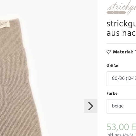
strickg
aus nac
Material:
Größe
Farbe
53,00 
inkl. ges. MwSt.